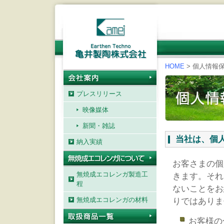
HOME
>
個人情報
プレスリリース
映像媒体
新聞・雑誌
当社は、個
納入実績
お客さまの個
無焼成エコレンガ製造工
きます。それ
程
ないことをお
無焼成エコレンガの材料
りではありま
お客様の